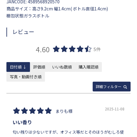
JANCODE: 4589568920570
商品サイズ：高さ9.2cm 幅1.4cm( ボトル直径1.4cm)
梱包状態ガラスボトル
レビュー
4.60
5件
日付順 ↓
評価順
いいね数順
購入確認順
写真・動画付き順
詳細フィルター
2025-11-08
まりも様
いい香り
匂い残りは少ないですが、オフィス等だとそのほうがむしろ使