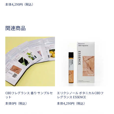
本体
4,290
円
（税込）
関連商品
CBDフレグランス 香り サンプルセ
エリクシノール ボタニカルCBDフ
ット
レグランス ESSENCE
本体
0
円
（税込）
本体
4,290
円
（税込）