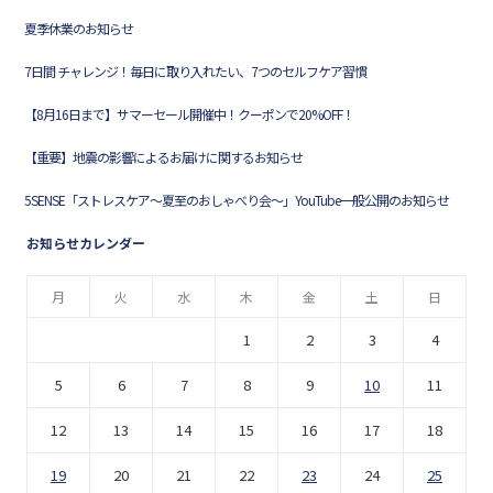
夏季休業のお知らせ
7日間 チャレンジ！毎日に取り入れたい、7つのセルフケア習慣
【8月16日まで】サマーセール開催中！クーポンで20%OFF！
【重要】地震の影響によるお届けに関するお知らせ
5SENSE「ストレスケア〜夏至のおしゃべり会〜」YouTube一般公開のお知らせ
お知らせカレンダー
月
火
水
木
金
土
日
1
2
3
4
5
6
7
8
9
10
11
12
13
14
15
16
17
18
19
20
21
22
23
24
25