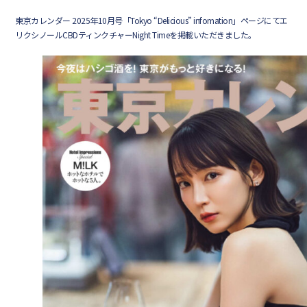
東京カレンダー 2025年10月号「Tokyo “Delicious” infomation」ページにてエ
リクシノールCBDティンクチャーNight Timeを掲載いただきました。