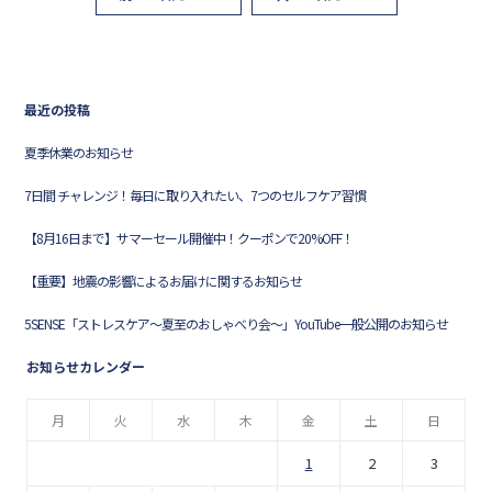
最近の投稿
夏季休業のお知らせ
7日間 チャレンジ！毎日に取り入れたい、7つのセルフケア習慣
【8月16日まで】サマーセール開催中！クーポンで20%OFF！
【重要】地震の影響によるお届けに関するお知らせ
5SENSE「ストレスケア〜夏至のおしゃべり会〜」YouTube一般公開のお知らせ
お知らせカレンダー
月
火
水
木
金
土
日
1
2
3