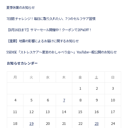
夏季休業のお知らせ
7日間 チャレンジ！毎日に取り入れたい、7つのセルフケア習慣
【8月16日まで】サマーセール開催中！クーポンで20%OFF！
【重要】地震の影響によるお届けに関するお知らせ
5SENSE「ストレスケア〜夏至のおしゃべり会〜」YouTube一般公開のお知らせ
お知らせカレンダー
月
火
水
木
金
土
日
1
2
3
4
5
6
7
8
9
10
11
12
13
14
15
16
17
18
19
20
21
22
23
24