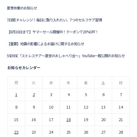
夏季休業のお知らせ
7日間 チャレンジ！毎日に取り入れたい、7つのセルフケア習慣
【8月16日まで】サマーセール開催中！クーポンで20%OFF！
【重要】地震の影響によるお届けに関するお知らせ
5SENSE「ストレスケア〜夏至のおしゃべり会〜」YouTube一般公開のお知らせ
お知らせカレンダー
月
火
水
木
金
土
日
1
2
3
4
5
6
7
8
9
10
11
12
13
14
15
16
17
18
19
20
21
22
23
24
25
26
27
28